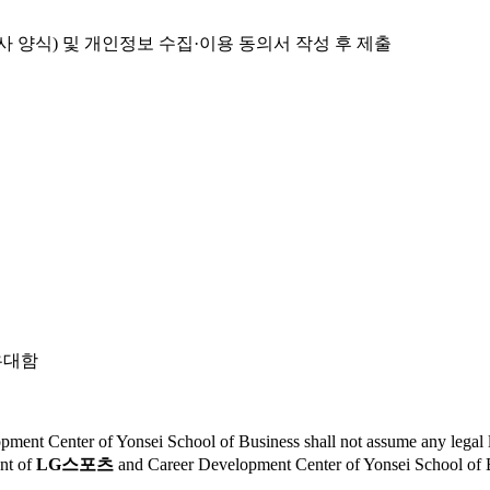
자사 양식) 및 개인정보 수집·이용 동의서 작성 후 제출
우대함
ment Center of Yonsei School of Business shall not assume any legal lia
ent of
LG스포츠
and Career Development Center of Yonsei School of Bus