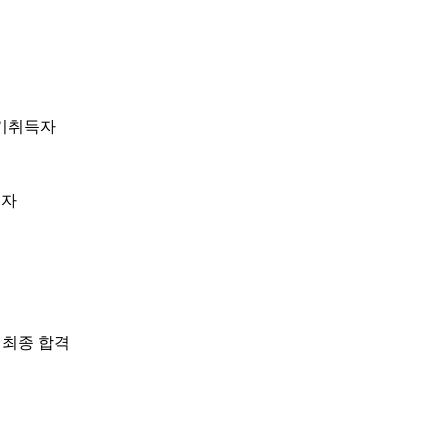
및 기취득자
제자
▶ 최종 합격