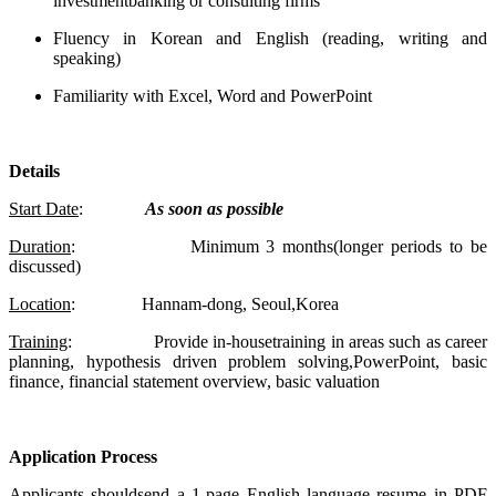
investmentbanking or consulting firms
Fluency in Korean and English (reading, writing and
speaking)
Familiarity with Excel, Word and PowerPoint
Details
Start Date
:
As soon as possible
Duration
: Minimum 3 months(longer periods to be
discussed)
Location
: Hannam-dong, Seoul,Korea
Training
: Provide in-housetraining in areas such as career
planning, hypothesis driven problem solving,PowerPoint, basic
finance, financial statement overview, basic valuation
Application Process
Applicants shouldsend a 1-page English language resume in PDF