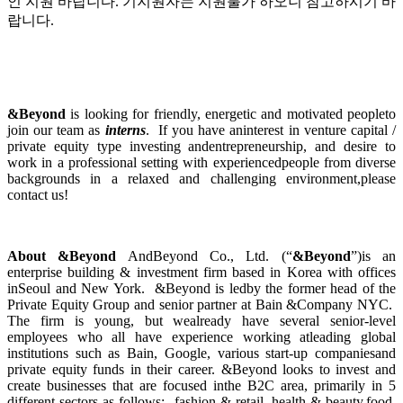
인 지원 바랍니다. 기지원자는 지원불가 하오니 참고하시기 바
랍니다.
&Beyond
is looking for friendly, energetic and motivated peopleto
join our team as
interns
. If you have aninterest in venture capital /
private equity type investing andentrepreneurship, and desire to
work in a professional setting with experiencedpeople from diverse
backgrounds in a relaxed and challenging environment,please
contact us!
About &Beyond
AndBeyond Co., Ltd. (“
&Beyond
”)is an
enterprise building & investment firm based in Korea with offices
inSeoul and New York. &Beyond is ledby the former head of the
Private Equity Group and senior partner at Bain &Company NYC.
The firm is young, but wealready have several senior-level
employees who all have experience working atleading global
institutions such as Bain, Google, various start-up companiesand
private equity funds in their career. &Beyond looks to invest and
create businesses that are focused inthe B2C area, primarily in 5
different sectors as follows: fashion & retail, health & beauty,food,