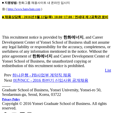
■ 지원방법:
한화그룹 채용사이트 내 온라인 입사지
원 (
https://www.hanwhain.com
)
■ 채용상담회 :
2016년 9월 22일(목) 10:00~17:00 / 연세대 제 2공학관 로비
This recruitment notice is provided by
한화에너지
, and Career
Development Center of Yonsei School of Business shall not assume
any legal liability or responsibility for the accuracy, completeness, or
usefulness of any information mentioned in the notice. Without the
prior agreement of
한화에너지
and Career Development Center of
Yonsei School of Business, the unauthorized copying or
redistribution of this recruitment notice is prohibited.
List
Prev
하나은행 - PB사업부 계약직 채용
Next
여천NCC - 2016 하반기 신입사원 공개채용
Graduate School of Business, Yonsei University, Yonsei-ro 50,
Seodaemun-gu, Seoul, Korea, 03722
Privacy Policy
Copyright © 2016 Yonsei Graduate School of Business. All rights
reserved.