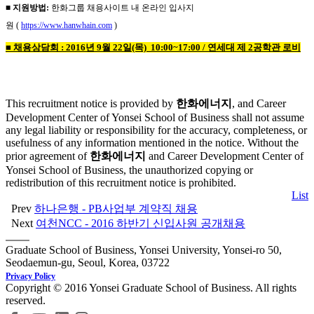
■ 지원방법:
한화그룹 채용사이트 내 온라인 입사지
원 (
https://www.hanwhain.com
)
■ 채용상담회 :
2016년 9월 22일(목) 10:00~17:00 / 연세대 제 2공학관 로비
This recruitment notice is provided by
한화에너지
, and Career
Development Center of Yonsei School of Business shall not assume
any legal liability or responsibility for the accuracy, completeness, or
usefulness of any information mentioned in the notice. Without the
prior agreement of
한화에너지
and Career Development Center of
Yonsei School of Business, the unauthorized copying or
redistribution of this recruitment notice is prohibited.
List
Prev
하나은행 - PB사업부 계약직 채용
Next
여천NCC - 2016 하반기 신입사원 공개채용
Graduate School of Business, Yonsei University, Yonsei-ro 50,
Seodaemun-gu, Seoul, Korea, 03722
Privacy Policy
Copyright © 2016 Yonsei Graduate School of Business. All rights
reserved.