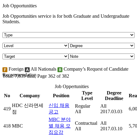
Job Opportunities
Job Opportunities service is for both Graduate and Undergraduate
Students.
Foreign
All Nationals
Company’s Request of Candidate
Recommendation
Total: 7,639 data, Page 362 of 382
Job Oppertunities
Type
Degree
No
Company
Position
Rea
Level
Deadline
HDC 신라면세
신입 채용
Regular
All
419
6,0
All
2017.03.03
점
공고
MBC 분야
Contractual
All
418
MBC
별 채용 모
5,7
All
2017.03.10
집요강