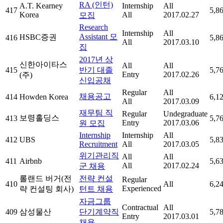
RA (인턴)
A.T. Kearney
Internship
All
417
5,8
Korea
All
2017.02.27
모집
Research
Internship
All
Assistant 모
HSBC증권
416
5,8
All
2017.03.10
집
2017년 상
신한아이타스
All
All
415
반기 대졸
5,7
Entry
2017.02.26
(주)
신입공채
Regular
All
채용공고
414
Howden Korea
6,1
All
2017.03.09
재무팀 직
Regular
Undegraduate
보령홀딩스
413
5,7
Entry
2017.03.06
원 모집
Internship
Internship
All
412
UBS
5,8
Recruitment
All
2017.03.05
위기관리직
All
All
411
Airbnb
5,6
All
2017.02.24
군 채용
롤랜드 버거(전
전략 컨설
Regular
410
All
6,2
Experienced
략 컨설팅 회사)
턴트 채용
자금그룹
Contractual
All
409
삼성물산
단기계약직
5,7
Entry
2017.03.01
채용