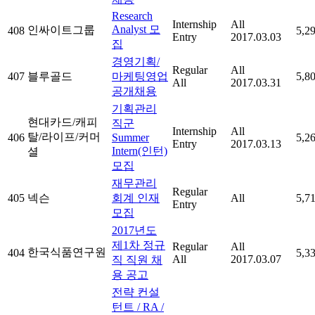
Research
Internship
All
Analyst 모
인싸이트그룹
408
5,2
Entry
2017.03.03
집
경영기획/
Regular
All
407
블루골드
마케팅영업
5,8
All
2017.03.31
공개채용
기획관리
현대카드/캐피
직군
Internship
All
탈/라이프/커머
406
Summer
5,2
Entry
2017.03.13
Intern(인턴)
셜
모집
재무관리
Regular
405
넥슨
회계 인재
All
5,7
Entry
모집
2017년도
제1차 정규
Regular
All
한국식품연구원
404
5,3
All
2017.03.07
직 직원 채
용 공고
전략 컨설
턴트 / RA /