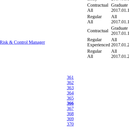
Contractual
Graduate
All
2017.01.
Regular
All
All
2017.01.
Graduate
Contractual
2017.01.
Regular
All
Risk & Control Manager
Experienced
2017.01.
Regular
All
All
2017.01.
361
362
363
364
365
366
367
368
369
370