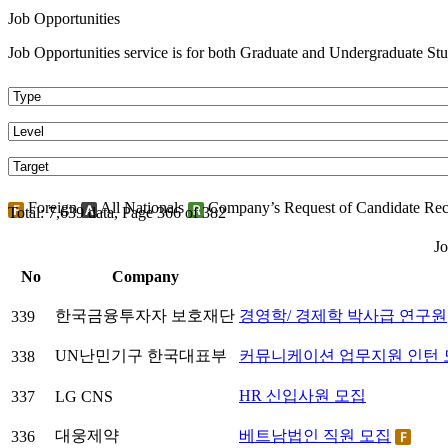
Job Opportunities
Job Opportunities service is for both Graduate and Undergraduate Stu
Foreign
All Nationals
Company’s Request of Candidate Re
Total: 7,639 data, Page 366 of 382
Jo
No
Company
한국금융투자자 보호재단
경영학/ 경제학 박사급 연구원
339
UN난민기구 한국대표부
커뮤니케이션 업무지원 인턴 
338
HR 신입사원 모집
337
LG CNS
대웅제약
베트남법인 직원 모집
336