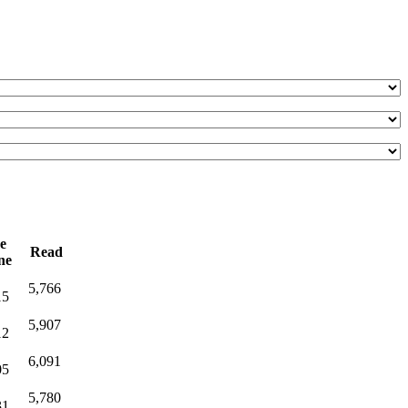
e
Read
ne
5,766
15
5,907
12
6,091
05
5,780
31