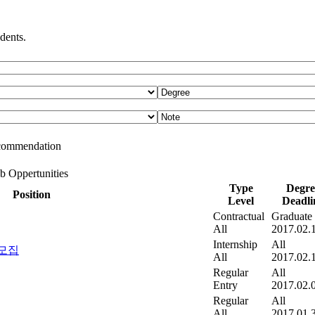
dents.
commendation
b Oppertunities
Type
Degre
Position
Level
Deadli
Contractual
Graduate
All
2017.02.
Internship
All
모집
All
2017.02.
Regular
All
Entry
2017.02.
Regular
All
All
2017.01.