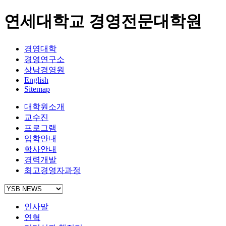
연세대학교 경영전문대학원
경영대학
경영연구소
상남경영원
English
Sitemap
대학원소개
교수진
프로그램
입학안내
학사안내
경력개발
최고경영자과정
인사말
연혁