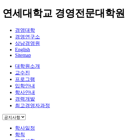
연세대학교 경영전문대학원
경영대학
경영연구소
상남경영원
English
Sitemap
대학원소개
교수진
프로그램
입학안내
학사안내
경력개발
최고경영자과정
학사일정
학칙