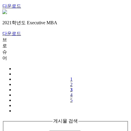
다운로드
2021학년도 Executive MBA
다운로드
브
로
슈
어
1
2
3
4
5
게시물 검색