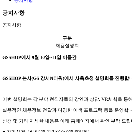
공지사항
공지사항
공지사항
구분
채용설명회
GSSHOP에서
9월
10
일
~11
일
이틀간
GSSHOP 본사(GS 강서N타워)에서
사옥초청 설명회
를 진행합
이번 설명회는
각 분야 현직자들의 강연과 상담, VR체험을 통해 
실용적인 채용정보 전달과 다양한 이색 프로그램 등을 운영합
신청 및 기타 자세한 내용은 아래 홈페이지에서 확인 부탁 드
■ 참가신청
: 16
년
8
월
31
일
(
수
)~9월 6
일
(화
)