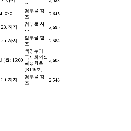
. 7. 까지
2,588
조
첨부물 참
. 4. 까지
2,645
조
첨부물 참
. 23. 까지
2,695
조
첨부물 참
. 26. 까지
2,584
조
백양누리
국제회의실
 (월) 16:00
2,603
곽정환홀
(B146호)
첨부물 참
. 20. 까지
2,548
조