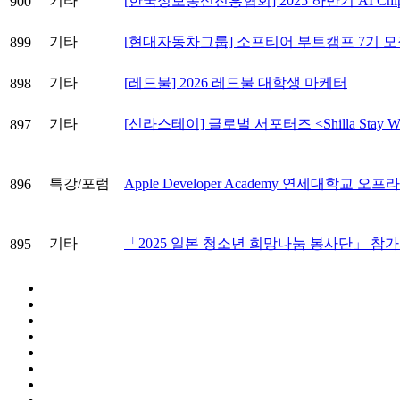
기타
[한국정보통신진흥협회] 2025 하반기 AI Ch
900
기타
[현대자동차그룹] 소프티어 부트캠프 7기 모
899
기타
[레드불] 2026 레드불 대학생 마케터
898
기타
[신라스테이] 글로벌 서포터즈 <Shilla Stay Wor
897
특강/포럼
Apple Developer Academy 연세대학교 오
896
기타
「2025 일본 청소년 희망나눔 봉사단」 참
895