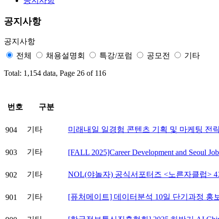
공지사항
공지사항
공지사항
전체
채용설명회
특강/포럼
공모전
기타
Total: 1,154 data, Page 26 of 116
번호
구분
기타
미래내일 일경험 콘텐츠 기획 및 마케팅 전략
904
기타
903
[FALL 2025]Career Development and Seoul Job
기타
NOL(야놀자) 공식서포터즈 <노른자클럽> 4
902
기타
[퓨처메이트] 데이터분석 10일 단기과정 홍
901