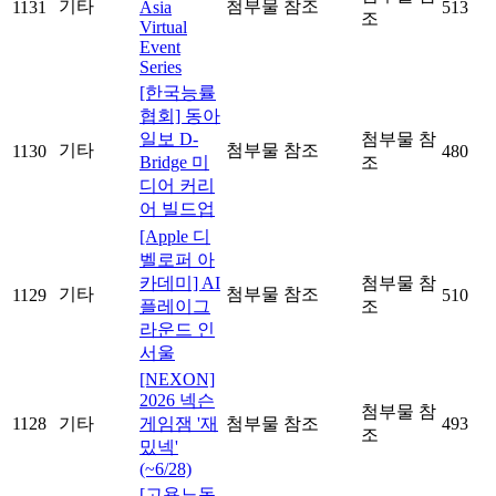
기타
첨부물 참조
1131
Asia
513
조
Virtual
Event
Series
[한국능률
협회] 동아
일보 D-
첨부물 참
기타
첨부물 참조
1130
480
Bridge 미
조
디어 커리
어 빌드업
[Apple 디
벨로퍼 아
카데미] AI
첨부물 참
기타
첨부물 참조
1129
510
플레이그
조
라운드 인
서울
[NEXON]
2026 넥슨
첨부물 참
1128
기타
게임잼 '재
첨부물 참조
493
조
밌넥'
(~6/28)
[고용노동