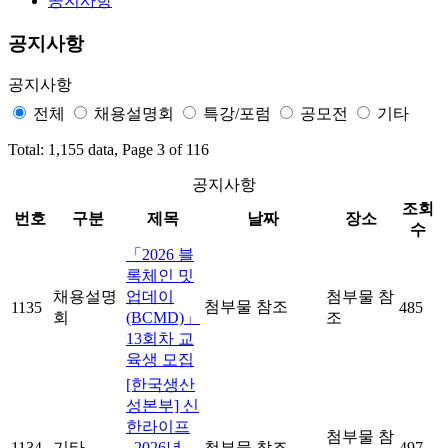
공지사항
공지사항
공지사항
전체
채용설명회
특강/포럼
공모전
기타
Total: 1,155 data, Page 3 of 116
공지사항
조회
번호
구분
제목
날짜
장소
수
「2026 블
록체인 밋
채용설명
업데이
첨부물 참
첨부물 참조
1135
485
회
(BCMD)」
조
13회차 교
육생 모집
[한국생산
성본부] 신
한라이프
첨부물 참
1134
기타
_2026년
첨부물 참조
497