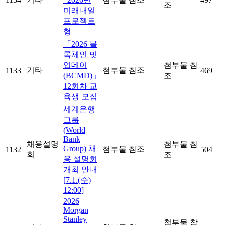
조
미래내일
프로젝트
형
「2026 블
록체인 밋
업데이
첨부물 참
기타
첨부물 참조
1133
469
(BCMD)」
조
12회차 교
육생 모집
세계은행
그룹
(World
Bank
채용설명
첨부물 참
Group) 채
첨부물 참조
1132
504
회
조
용 설명회
개최 안내
[7.1.(수)
12:00]
2026
Morgan
Stanley
첨부물 참