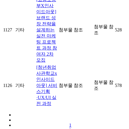
부X인사
이드아웃]
브랜드 성
장 전략을
첨부물 참
1127
기타
설계하는
첨부물 참조
528
조
실전 마케
팅 프로젝
트 과정 참
여자 2차
모집
[청년취업
사관학교x
인사이드
첨부물 참
1126
기타
아웃] 서비
첨부물 참조
578
조
스기획
·UX/UI 실
전 과정
1