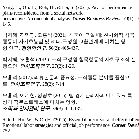
Yang, H., Oh, H., Roh, H., & Ha, S. (2021). Pay-for-performance
plans reconsidered from a social network
perspective: A conceptual analysis.
Yonsei Business Review
,
59(1): 1
145.
박지혜, 김민정, 오홍석 (2021). 침묵이 금일 때: 친사회적 침묵
행동이 자기효능감 및 리더-구성원 교환관계에 미치는 영
향 연구.
경영학연구
, 50(2): 405-437.
박지혜, 오홍석 (2019). 조직 구성원 침묵행동의 사회구조적 선
행요인.
인사조직연구
, 27(2): 1-29.
오홍석 (2017). 리뷰논문의 중요성: 조직행동 분야를 중심으
로.
인사조직연구
, 25(2): 7-14.
오홍석, 이기현, 정명호 (2015).
팀 경계관리자의 네트워크 특
성이 직무스트레스에 미치는 영향.
조직과 인사관리 연구
, 39(3): 111-135.
Shin,I., Hur,W., & Oh,H. (2015). Essential precursor and effects of em
Emotional labor strategies and official job performance.
Career Devel
752.