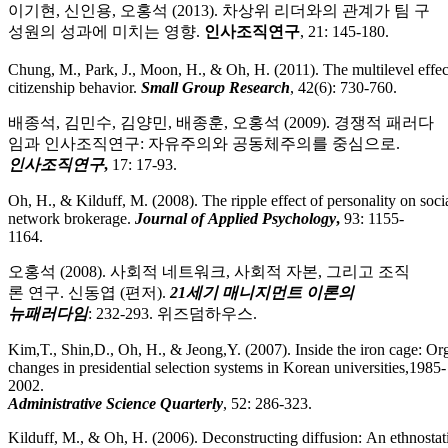
이기현, 신인용, 오홍석 (2013). 차상위 리더와의 관계가 팀 구
성원의 성과에 미치는 영향.
인사조직연구
, 21: 145-180.
Chung, M., Park, J., Moon, H., & Oh, H. (2011). The multilevel eff
citizenship behavior.
Small Group Research
, 42(6): 730-760.
배종석, 김민수, 김양민, 배종훈, 오홍석 (2009). 경쟁적 패러다
임과 인사조직연구: 자유주의와 공동체주의를 중심으로.
인사조직연구
,
17: 17-93.
Oh, H., & Kilduff, M. (2008). The ripple effect of personality on socia
network brokerage.
Journal of Applied Psychology
,
93: 1155-
1164.
오홍석 (2008). 사회적 네트워크, 사회적 자본, 그리고 조직
론 연구. 신동엽 (편저).
21세기 매니지먼트 이론의
뉴패러다임
: 232-293. 위즈덤하우스
.
Kim,T., Shin,D., Oh, H., & Jeong,Y. (2007). Inside the iron cage: Org
changes in presidential selection systems in Korean universities,1985-
2002.
Administrative Science Quarterly
, 52: 286-323.
Kilduff, M., & Oh, H. (2006). Deconstructing diffusion: An ethnostat