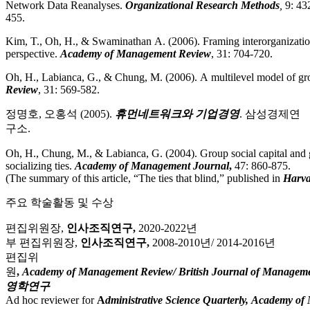
Network Data Reanalyses.
Organizational Research Methods
,
9: 43
455.
Kim, T., Oh, H., & Swaminathan A. (2006). Framing interorganizati
perspective.
Academy of Management Review
, 31: 704-720
.
Oh, H., Labianca, G., & Chung, M. (2006). A multilevel model of gro
Review
, 31: 569-582.
정명호, 오홍석 (2005).
휴먼네트워크와 기업경영
. 삼성경제연
구소.
Oh, H., Chung, M., & Labianca, G. (2004). Group social capital and 
socializing ties.
Academy of Management Journal
,
47: 860-875.
(The summary of this article, “The ties that blind,” published in
Harva
주요 학술활동 및 수상
편집위원장,
인사조직연구,
2020-2022년
부 편집위원장,
인사조직연구,
2008-2010년/ 2014-2016년
편집위
원
,
Academy of Management Review/
British Journal of Managem
영학연구
Ad hoc reviewer
for
A
dministrative Science Quarterly,
Academy of 