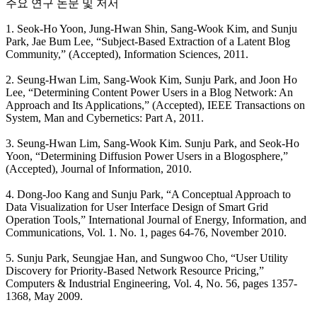
주요 연구 논문 및 저서
1. Seok-Ho Yoon, Jung-Hwan Shin, Sang-Wook Kim, and Sunju
Park, Jae Bum Lee, “Subject-Based Extraction of a Latent Blog
Community,” (Accepted), Information Sciences, 2011.
2. Seung-Hwan Lim, Sang-Wook Kim, Sunju Park, and Joon Ho
Lee, “Determining Content Power Users in a Blog Network: An
Approach and Its Applications,” (Accepted), IEEE Transactions on
System, Man and Cybernetics: Part A, 2011.
3. Seung-Hwan Lim, Sang-Wook Kim. Sunju Park, and Seok-Ho
Yoon, “Determining Diffusion Power Users in a Blogosphere,”
(Accepted), Journal of Information, 2010.
4. Dong-Joo Kang and Sunju Park, “A Conceptual Approach to
Data Visualization for User Interface Design of Smart Grid
Operation Tools,” International Journal of Energy, Information, and
Communications, Vol. 1. No. 1, pages 64-76, November 2010.
5. Sunju Park, Seungjae Han, and Sungwoo Cho, “User Utility
Discovery for Priority-Based Network Resource Pricing,”
Computers & Industrial Engineering, Vol. 4, No. 56, pages 1357-
1368, May 2009.