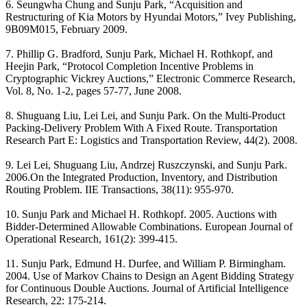
6. Seungwha Chung and Sunju Park, “Acquisition and
Restructuring of Kia Motors by Hyundai Motors,” Ivey Publishing,
9B09M015, February 2009.
7. Phillip G. Bradford, Sunju Park, Michael H. Rothkopf, and
Heejin Park, “Protocol Completion Incentive Problems in
Cryptographic Vickrey Auctions,” Electronic Commerce Research,
Vol. 8, No. 1-2, pages 57-77, June 2008.
8. Shuguang Liu, Lei Lei, and Sunju Park. On the Multi-Product
Packing-Delivery Problem With A Fixed Route. Transportation
Research Part E: Logistics and Transportation Review, 44(2). 2008.
9. Lei Lei, Shuguang Liu, Andrzej Ruszczynski, and Sunju Park.
2006.On the Integrated Production, Inventory, and Distribution
Routing Problem. IIE Transactions, 38(11): 955-970.
10. Sunju Park and Michael H. Rothkopf. 2005. Auctions with
Bidder-Determined Allowable Combinations. European Journal of
Operational Research, 161(2): 399-415.
11. Sunju Park, Edmund H. Durfee, and William P. Birmingham.
2004. Use of Markov Chains to Design an Agent Bidding Strategy
for Continuous Double Auctions. Journal of Artificial Intelligence
Research, 22: 175-214.