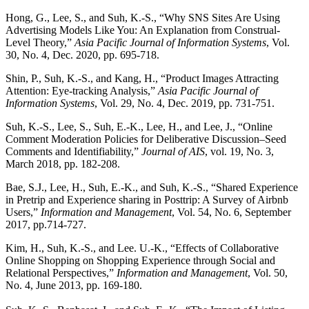
Hong, G., Lee, S., and Suh, K.-S., “Why SNS Sites Are Using
Advertising Models Like You: An Explanation from Construal-
Level Theory,”
Asia Pacific Journal of Information Systems
, Vol.
30, No. 4, Dec. 2020, pp. 695-718.
Shin, P., Suh, K.-S., and Kang, H., “Product Images Attracting
Attention: Eye-tracking Analysis,”
Asia Pacific Journal of
Information Systems
, Vol. 29, No. 4, Dec. 2019, pp. 731-751.
Suh, K.-S., Lee, S., Suh, E.-K., Lee, H., and Lee, J., “Online
Comment Moderation Policies for Deliberative Discussion–Seed
Comments and Identifiability,”
Journal of AIS
, vol. 19, No. 3,
March 2018, pp. 182-208.
Bae, S.J., Lee, H., Suh, E.-K., and Suh, K.-S., “Shared Experience
in Pretrip and Experience sharing in Posttrip: A Survey of Airbnb
Users,”
Information and Management
, Vol. 54, No. 6, September
2017, pp.714-727.
Kim, H., Suh, K.-S., and Lee. U.-K., “Effects of Collaborative
Online Shopping on Shopping Experience through Social and
Relational Perspectives,”
Information and Management
, Vol. 50,
No. 4, June 2013, pp. 169-180.