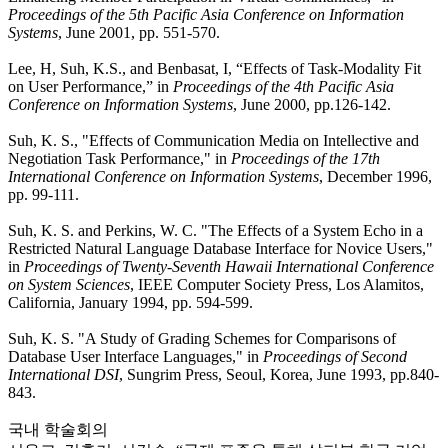
Proceedings of the 5th Pacific Asia Conference on Information
Systems
, June 2001, pp. 551-570.
Lee, H, Suh, K.S., and Benbasat, I, “Effects of Task-Modality Fit
on User Performance,” in
Proceedings of the 4th Pacific Asia
Conference on Information Systems
, June 2000, pp.126-142.
Suh, K. S., "Effects of Communication Media on Intellective and
Negotiation Task Performance," in
Proceedings of the 17th
International Conference on Information Systems
, December 1996,
pp. 99-111.
Suh, K. S. and Perkins, W. C. "The Effects of a System Echo in a
Restricted Natural Language Database Interface for Novice Users,"
in
Proceedings of Twenty-Seventh Hawaii International Conference
on System Sciences
, IEEE Computer Society Press, Los Alamitos,
California, January 1994, pp. 594-599.
Suh, K. S. "A Study of Grading Schemes for Comparisons of
Database User Interface Languages," in
Proceedings of Second
International DSI
, Sungrim Press, Seoul, Korea, June 1993, pp.840-
843.
국내 학술회의