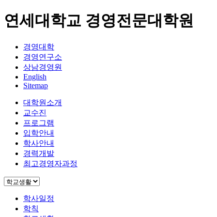
연세대학교 경영전문대학원
경영대학
경영연구소
상남경영원
English
Sitemap
대학원소개
교수진
프로그램
입학안내
학사안내
경력개발
최고경영자과정
학사일정
학칙