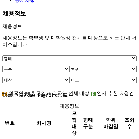
공지사항
채용정보
채용정보
채용정보는 학부생 및 대학원생 전체를 대상으로 하는 안내 서
비스입니다.
외국인
한국인 & 외국인 전체 대상
인재 추천 요청건
Total: 7,639 data, Page 21 of 382
채용정보
모
집
형태
학위
조회
번호
회사명
대
구분
마감일
수
상