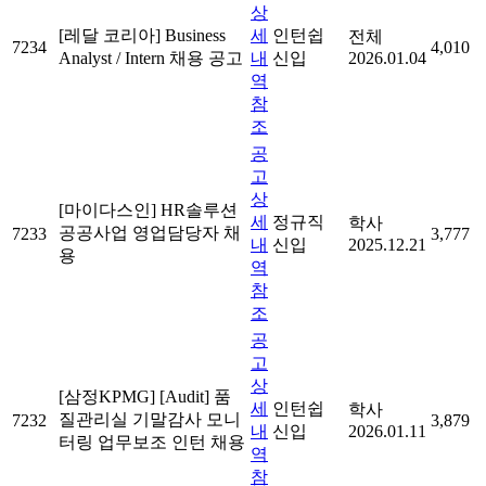
상
[레달 코리아] Business
세
인턴쉽
전체
7234
4,010
Analyst / Intern 채용 공고
내
신입
2026.01.04
역
참
조
공
고
상
[마이다스인] HR솔루션
세
정규직
학사
공공사업 영업담당자 채
7233
3,777
내
신입
2025.12.21
용
역
참
조
공
고
상
[삼정KPMG] [Audit] 품
세
인턴쉽
학사
질관리실 기말감사 모니
7232
3,879
내
신입
2026.01.11
터링 업무보조 인턴 채용
역
참