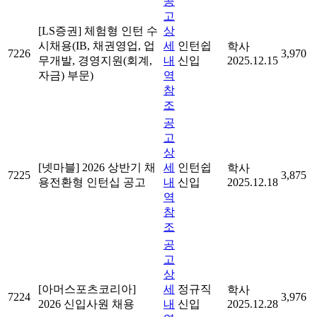
공
고
[LS증권] 체험형 인턴 수
상
시채용(IB, 채권영업, 업
세
인턴쉽
학사
7226
3,970
무개발, 경영지원(회계,
내
신입
2025.12.15
자금) 부문)
역
참
조
공
고
상
[넷마블] 2026 상반기 채
세
인턴쉽
학사
7225
3,875
용전환형 인턴십 공고
내
신입
2025.12.18
역
참
조
공
고
상
[아머스포츠코리아]
세
정규직
학사
7224
3,976
2026 신입사원 채용
내
신입
2025.12.28