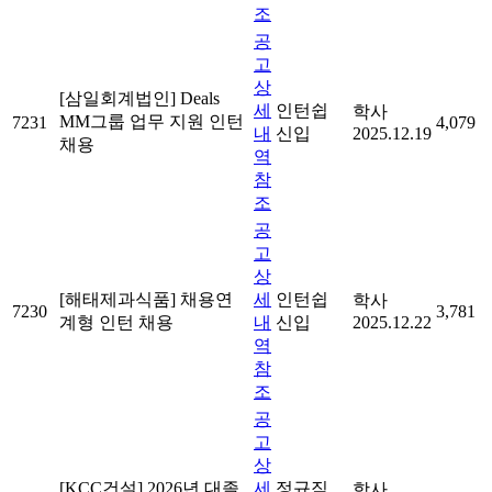
조
공
고
상
[삼일회계법인] Deals
세
인턴쉽
학사
MM그룹 업무 지원 인턴
7231
4,079
내
신입
2025.12.19
채용
역
참
조
공
고
상
[해태제과식품] 채용연
세
인턴쉽
학사
7230
3,781
계형 인턴 채용
내
신입
2025.12.22
역
참
조
공
고
상
[KCC건설] 2026년 대졸
세
정규직
학사