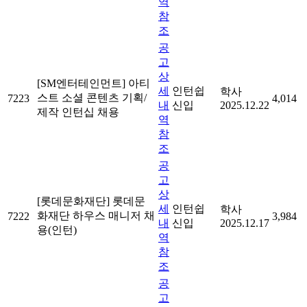
역
참
조
공
고
상
[SM엔터테인먼트] 아티
세
인턴쉽
학사
스트 소셜 콘텐츠 기획/
7223
4,014
내
신입
2025.12.22
제작 인턴십 채용
역
참
조
공
고
상
[롯데문화재단] 롯데문
세
인턴쉽
학사
화재단 하우스 매니저 채
7222
3,984
내
신입
2025.12.17
용(인턴)
역
참
조
공
고