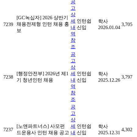
공
고
상
[GC녹십자] 2026 상반기
세
인턴쉽
학사
채용전제형 인턴 채용 홍
7239
3,705
내
신입
2026.01.04
보
역
참
조
공
고
상
[행정안전부] 2026년 제1
세
인턴쉽
학사
7238
3,797
기 청년인턴 채용
내
신입
2025.12.26
역
참
조
공
고
상
[노앤파트너스] 사모펀
세
인턴쉽
학사
7237
4,302
드운용사 인턴 채용 공고
내
신입
2025.12.31