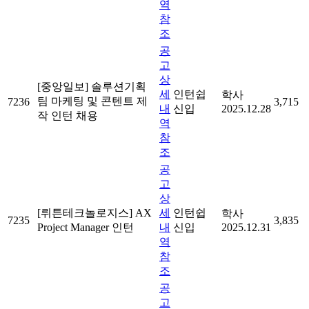
역
참
조
공
고
상
[중앙일보] 솔루션기획
세
인턴쉽
학사
팀 마케팅 및 콘텐트 제
7236
3,715
내
신입
2025.12.28
작 인턴 채용
역
참
조
공
고
상
[뤼튼테크놀로지스] AX
세
인턴쉽
학사
7235
3,835
Project Manager 인턴
내
신입
2025.12.31
역
참
조
공
고