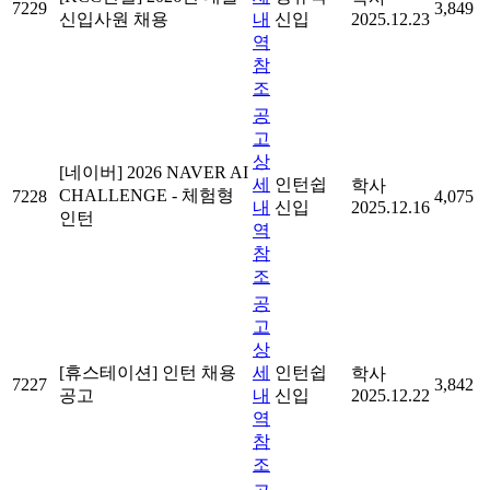
7229
3,849
신입사원 채용
내
신입
2025.12.23
역
참
조
공
고
상
[네이버] 2026 NAVER AI
세
인턴쉽
학사
CHALLENGE - 체험형
7228
4,075
내
신입
2025.12.16
인턴
역
참
조
공
고
상
[휴스테이션] 인턴 채용
세
인턴쉽
학사
7227
3,842
공고
내
신입
2025.12.22
역
참
조