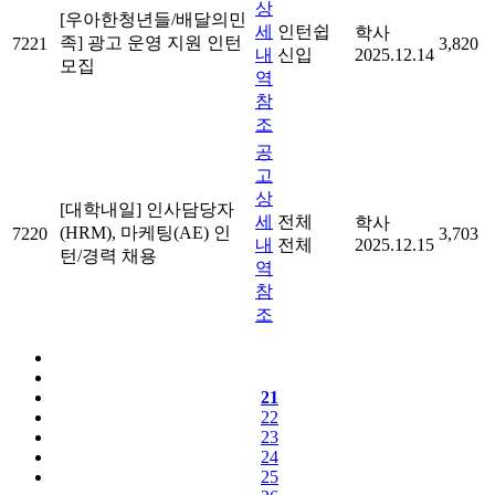
상
[우아한청년들/배달의민
세
인턴쉽
학사
족] 광고 운영 지원 인턴
7221
3,820
내
신입
2025.12.14
모집
역
참
조
공
고
상
[대학내일] 인사담당자
세
전체
학사
(HRM), 마케팅(AE) 인
7220
3,703
내
전체
2025.12.15
턴/경력 채용
역
참
조
21
22
23
24
25