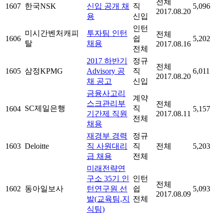
전체
1607
한국NSK
신입 공개 채
직
5,096
2017.08.20
용
신입
인턴
미시간벤처캐피
투자팀 인턴
전체
1606
쉽
5,202
탈
채용
2017.08.16
전체
2017 하반기
정규
전체
1605
삼정KPMG
Advisory 공
직
6,011
2017.08.20
채 공고
신입
금융사고리
계약
스크관리부
전체
SC제일은행
직
1604
5,157
기간제 직원
2017.08.11
전체
채용
재경부 경력
정규
1603
Deloitte
직 사원대리
직
전체
5,203
급 채용
전체
미래전략연
구소 35기 인
인턴
전체
1602
동아일보사
턴연구원 선
쉽
5,093
2017.08.09
발(교육팀,지
전체
식팀)