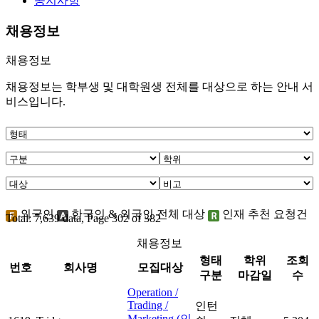
공지사항
채용정보
채용정보
채용정보는 학부생 및 대학원생 전체를 대상으로 하는 안내 서
비스입니다.
외국인
한국인 & 외국인 전체 대상
인재 추천 요청건
Total: 7,639 data, Page 302 of 382
채용정보
형태
학위
조회
번호
회사명
모집대상
구분
마감일
수
Operation /
Trading /
인턴
Marketing (인