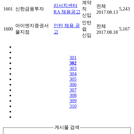
계약
리서치센터
전체
1601
신한금융투자
직
5,243
RA 채용공고
2017.08.13
신입
인턴
아이엔지증권서
인턴 채용 공
전체
1600
쉽
5,167
울지점
고
2017.08.18
신입
301
302
303
304
305
306
307
308
309
310
게시물 검색