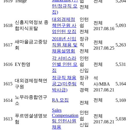
1619
Tridge
쉽
전체
5,204
턴/정규직 모
전체
집)
대외경제정
인턴
신흥지역정보 종
전체
1618
책연구원 사
쉽
5,093
합지식포탈
2017.08.16
업인턴 모집
전체
2018년 신입
정규
새마을금고중앙
전체
1617
직원 채용 및
직
5,263
회
2017.08.25
채용설명회
전체
각 서비스라
인턴
1616
EY한영
인별 인턴 모
쉽
전체
5,531
집
신입
정규직 채용
정규
석
대외경제정책연
1615
공고(미주팀
직
5,164
사/MBA
구원
박사급)
경력
2017.08.21
노무라종합연구
RA 모집
전체
1614
5,169
전체
소
Sales
인턴
Compensation
푸르덴셜생명보
전체
쉽
1613
5,038
팀 인턴사원
험
2017.08.21
신입
채용