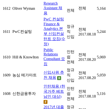
Research
Assistant 채
전체
1612
Oliver Wyman
5,164
전체
용
PwC 컨설팅
Finance &
정규
Analytics 본
전체
1611
PwC컨설팅
직
5,244
부 신입컨설
2017.08.18
신입
턴트 모집(수
정)
Public
인턴
Relations
전체
쉽
1610
Hill & Knowlton
5,069
Consultant 모
2017.08.20
전체
집
정규
신입사원 추
전체
1609
농심 메가마트
직
5,059
천 채용
2017.08.20
신입
인턴채용 (한
인턴
국거주 베트
전체
1608
신한금융투자
쉽
5,116
2017.08.18
남인 대상)
전체
2017년 대졸
정규