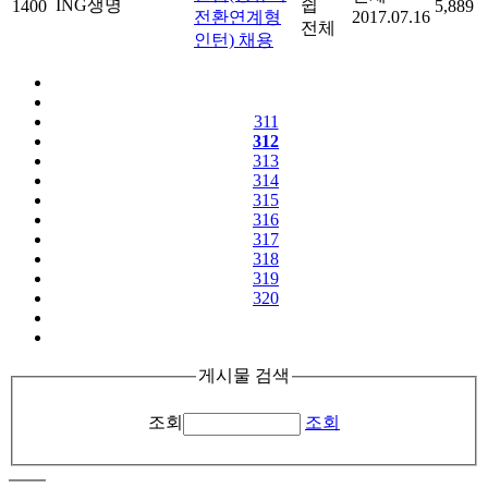
ING생명
쉽
1400
5,889
전환연계형
2017.07.16
전체
인턴) 채용
311
312
313
314
315
316
317
318
319
320
게시물 검색
조회
조회