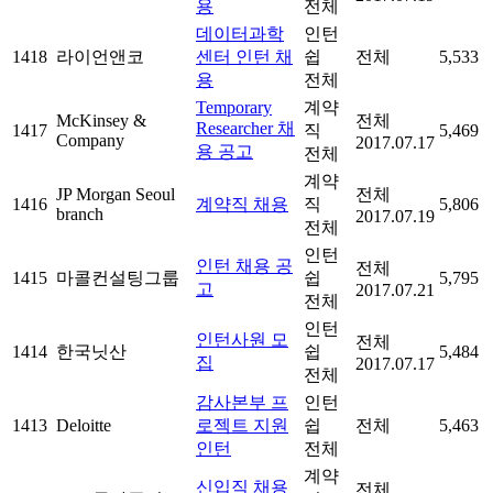
용
전체
데이터과학
인턴
1418
라이언앤코
센터 인턴 채
쉽
전체
5,533
용
전체
Temporary
계약
McKinsey &
전체
Researcher 채
1417
직
5,469
Company
2017.07.17
용 공고
전체
계약
JP Morgan Seoul
전체
1416
계약직 채용
직
5,806
branch
2017.07.19
전체
인턴
인턴 채용 공
전체
1415
마콜컨설팅그룹
쉽
5,795
고
2017.07.21
전체
인턴
인턴사원 모
전체
1414
한국닛산
쉽
5,484
집
2017.07.17
전체
감사본부 프
인턴
1413
Deloitte
로젝트 지원
쉽
전체
5,463
인턴
전체
계약
신입직 채용
전체