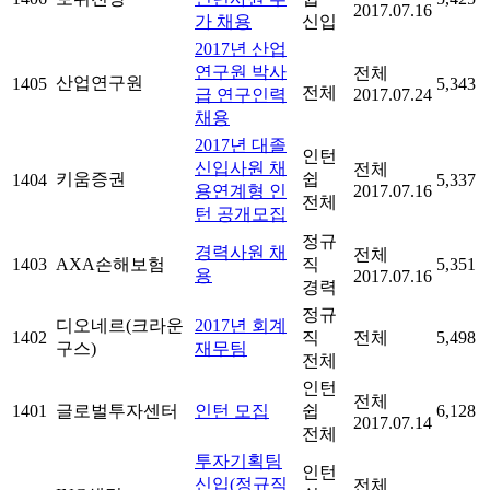
2017.07.16
가 채용
신입
2017년 산업
연구원 박사
전체
산업연구원
1405
5,343
전체
급 연구인력
2017.07.24
채용
2017년 대졸
인턴
신입사원 채
전체
키움증권
쉽
1404
5,337
용연계형 인
2017.07.16
전체
턴 공개모집
정규
경력사원 채
전체
1403
AXA손해보험
직
5,351
용
2017.07.16
경력
정규
디오네르(크라운
2017년 회계
1402
직
전체
5,498
구스)
재무팀
전체
인턴
전체
1401
글로벌투자센터
인턴 모집
쉽
6,128
2017.07.14
전체
투자기획팀
인턴
신입(정규직
전체