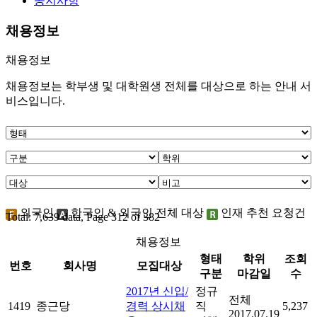
공지사항
채용정보
채용정보
채용정보는 학부생 및 대학원생 전체를 대상으로 하는 안내 서
비스입니다.
외국인
한국인 & 외국인 전체 대상
인재 추천 요청건
Total: 7,639 data, Page 312 of 382
채용정보
형태
학위
조회
번호
회사명
모집대상
구분
마감일
수
2017년 신입/
정규
전체
1419
종근당
경력 상시채
직
5,237
2017.07.19