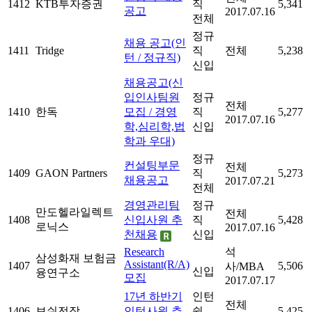
1412
KTB투자증권
직
5,341
공고
2017.07.16
전체
정규
채용 공고(인
1411
Tridge
직
전체
5,238
턴 / 정규직)
신입
채용공고(신
입인사팀원
정규
전체
1410
한독
모집 / 경영
직
5,277
2017.07.16
학,심리학,법
신입
학과 우대)
정규
컨설팅부문
전체
1409
GAON Partners
직
5,273
채용공고
2017.07.21
전체
경영관리팀
정규
만도헬라일렉트
전체
1408
신입사원 추
직
5,428
로닉스
2017.07.16
천채용
신입
Research
석
삼성화재 보험금
Assistant(R/A)
1407
5,506
사/MBA
신입
융연구소
모집
2017.07.17
17년 하반기
인턴
전체
1406
보쉬전장
인턴사원 추
쉽
5,425