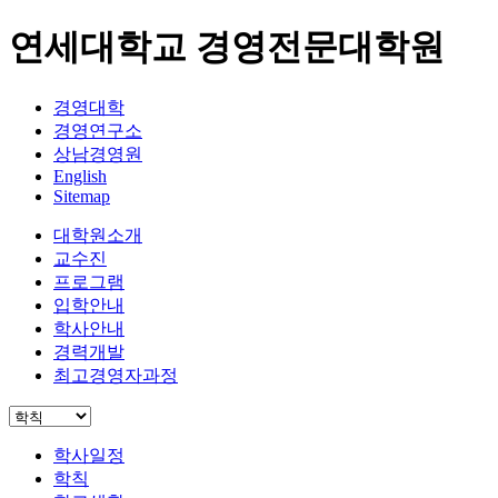
연세대학교 경영전문대학원
경영대학
경영연구소
상남경영원
English
Sitemap
대학원소개
교수진
프로그램
입학안내
학사안내
경력개발
최고경영자과정
학사일정
학칙